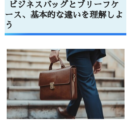
いを理解しよう
ビジネスバッグとブリーフケ
まずは形状と用途から見る特徴の違い
ース、基本的な違いを理解しよ
どんな場面でそれぞれが役立つか
う
容量や携帯性、耐久性の違いに注目
スーツに合わせるなら？ビジネスファッション
に合わせたバッグ選び
スーツスタイルに合うバッグの選び方
ブリーフケースとビジネスバッグのスタイ
リッシュな使い方
大切な場面での印象アップ！バッグの選び
方
利便性を重視するならどちらが向いている？
日常の通勤や出張での使い勝手を比較
収納力・多機能性で選ぶならビジネスバッ