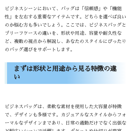
グ
ビジネスシーンにおいて、バッグは「信頼感」や「機能
スタイリッシュに決めたい場合のブリーフ
性」を左右する重要なアイテムです。どちらを選べば良い
ケースの使い方
のか悩む方も多いでしょう。ここでは、ビジネスバッグと
デメリットも知っておこう！ブリーフケースと
ブリーフケースの違いを、形状や用途、容量や耐久性な
ビジネスバッグの注意点
ど、複数の視点から解説し、あなたのスタイルにぴったり
ブリーフケースの見た目の良さと携帯性の
のバッグ選びをサポートします。
制約
ビジネスバッグの持ちやすさとカジュアル
まずは形状と用途から見る特徴の違
すぎる印象
い
使うシーンでのデメリットと対策方法
あなたに合うバッグはどれ？目的別に選ぶおす
すめのポイント
ビジネスバッグは、柔軟な素材を使用した大容量が特徴
日常使いとフォーマルな場面でのバッグの
で、デザインも多様です。カジュアルなスタイルからフォ
選び方
ーマルなデザインまであり、日常の通勤だけでなく出張な
バッグ選びのポイントをおさらい