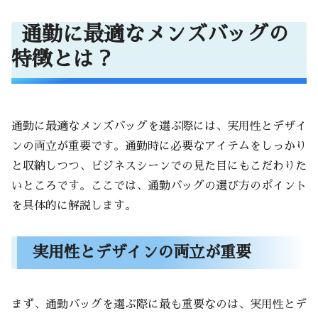
通勤に最適なメンズバッグの特徴とは？
通勤に最適なメンズバッグの
実用性とデザインの両立が重要
必要な収納スペースとポケットの数
特徴とは？
ビジネススタイルに合うバッグの選び方
シンプルで洗練されたデザイン
スーツやカジュアルな服装にも合うカラー
通勤に最適なメンズバッグを選ぶ際には、実用性とデザイ
ンの両立が重要です。通勤時に必要なアイテムをしっかり
通勤に便利なバッグの機能性
と収納しつつ、ビジネスシーンでの見た目にもこだわりた
パソコンやタブレット用の保護ポケット
いところです。ここでは、通勤バッグの選び方のポイント
防水機能や耐久性をチェック
を具体的に解説します。
人気ブランドの通勤バッグおすすめ
実用性とデザインの両立が重要
高品質で定評のあるブランド紹介
各ブランドのおすすめモデル
おしゃれさと使いやすさを兼ね備えたバッグの
まず、通勤バッグを選ぶ際に最も重要なのは、実用性とデ