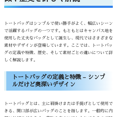
ど奥深いデザイン
トートバッグの歴史 – いつから使われてい
る？起源と進化
トートバッグはシンプルで使い勝手がよく、幅広いシーン
素材ごとの違い – キャンバス、レザー、ナ
で活躍するバッグの一つです。もともとはキャンバス地を
イロンのメリット・デメリット
使用した丈夫なバッグとして誕生し、現代ではさまざまな
キャンバス素材
素材やデザインが登場しています。ここでは、トートバッ
レザー素材
グの定義や特徴、歴史、そして素材ごとの違いについて詳
ナイロン素材
しく解説します。
トートバッグの種類と用途別の選び方
トートバッグの定義と特徴 – シンプ
カジュアル派必見！普段使いに最適なトー
ルだけど奥深いデザイン
トバッグ
ビジネスシーンにも活躍！仕事向けトート
バッグの選び方
トートバッグとは、主に肩掛けまたは手提げとして使用で
エコ志向の人におすすめ！サステナブルな
きる、開口部が広いバッグのことを指します。一般的に内
トートバッグとは