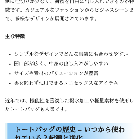
側に仕切りが少なく、荷物を自由に出し入れできるのが特
徴です。カジュアルなファッションからビジネスシーンま
トートバッグのメリットとデメリットを比較
で、多様なデザインが展開されています。
なぜトートバッグは人気なのか？その魅力
を深掘り
主な特徴
意外なデメリットも？トートバッグの使い
勝手を検証
シンプルなデザインでどんな服装にも合わせやすい
リュックやショルダーと比べた場合の使い
開口部が広く、中身の出し入れがしやすい
勝手の違い
サイズや素材のバリエーションが豊富
おすすめのトートバッグブランド5選！
男女問わず使用できるユニセックスなアイテム
コスパ最強！手頃な価格で買える人気ブラ
ンド
近年では、機能性を重視した撥水加工や軽量素材を使用し
ハイブランドのトートバッグ – 大人の魅力
たトートバッグも人気です。
を引き立てる逸品
日本発ブランドも注目！国内ブランドのお
トートバッグの歴史 – いつから使わ
すすめトートバッグ
れている？起源と進化