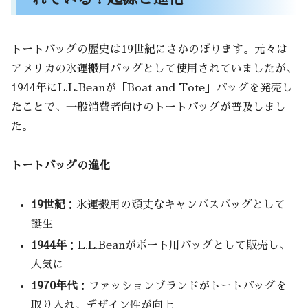
トートバッグの手入れ方法と長持ちさせるコツ
素材別の正しいお手入れ方法 – レザー・キ
トートバッグの歴史は19世紀にさかのぼります。元々は
ャンバス・ナイロン
アメリカの氷運搬用バッグとして使用されていましたが、
レザー製トートバッグの手入れ方法
1944年にL.L.Beanが「Boat and Tote」バッグを発売し
キャンバス製トートバッグの手入れ方
たことで、一般消費者向けのトートバッグが普及しまし
法
た。
ナイロン製トートバッグの手入れ方法
汚れやシミを防ぐ！長く愛用するためのメ
トートバッグの進化
ンテナンス術
収納の仕方で寿命が変わる？トートバッグ
19世紀
：氷運搬用の頑丈なキャンバスバッグとして
の保管方法
誕生
1944年
：L.L.Beanがボート用バッグとして販売し、
まとめ
人気に
トートバッグの特徴と歴史
1970年代
：ファッションブランドがトートバッグを
用途に応じた選び方
取り入れ、デザイン性が向上