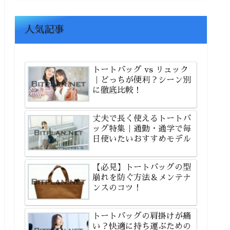
人気記事
トートバッグ vs リュック
｜どっちが便利？シーン別
に徹底比較！
丈夫で長く使えるトートバ
ッグ特集｜通勤・通学で毎
日使いたいおすすめモデル
【必見】トートバッグの型
崩れを防ぐ方法＆メンテナ
ンスのコツ！
トートバッグの肩掛けが痛
い？快適に持ち運ぶための