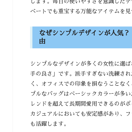
します。毎日の使いやすさを意識したデ
トレンドを押さえたブランド
ベートでも重宝する万能なアイテムを見
シンプルだからこそ奥が深い｜ス
用法
なぜシンプルデザインが人気？
ビジネス、カジュアル、それ
由
プライベートでも使えるデザ
シンプルなデザインが多くの女性に選ば
まとめ
手の良さ」です。派手すぎない洗練され
く、オフィスでの印象を損なうことなく
プルなバッグはベーシックカラーが多い
レンドを超えて長期間愛用できるのがポ
カジュアルにおいても安定感があり、フ
も活躍します。