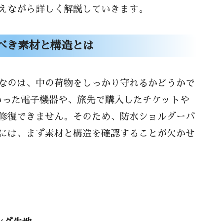
えながら詳しく解説していきます。
ショルダーバッグの条件
守る収納スペースの工夫
べき素材と構造とは
点
バッグのメリットとデメリット
なのは、中の荷物をしっかり守れるかどうかで
いった電子機器や、旅先で購入したチケットや
シーンと不向きなシーン
修復できません。そのため、防水ショルダーバ
う取るか
には、まず素材と構造を確認することが欠かせ
グを長持ちさせる手入れ方法
定期的なメンテナンス
やお手入れの仕方
ミから見るリアルな評価