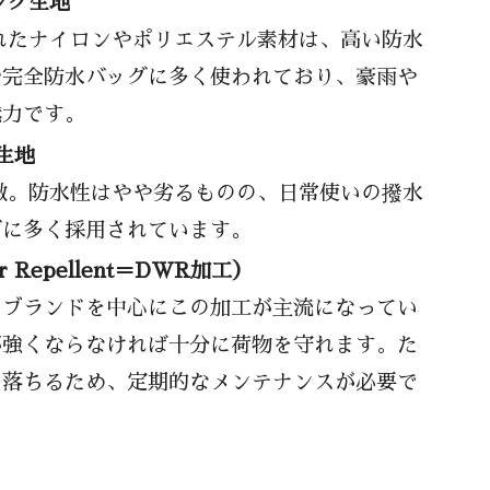
ング生地
高評価レビュー
れたナイロンやポリエステル素材は、高い防水
た」という失敗談から学ぶ
や完全防水バッグに多く使われており、豪雨や
ダーバッグ選び
魅力です。
ぶためのチェックリスト
生地
徴。防水性はやや劣るものの、日常使いの撥水
グに多く採用されています。
使う場合
 Repellent＝DWR加工）
ブランドを中心にこの加工が主流になってい
が強くならなければ十分に荷物を守れます。た
せる選び方のコツ
は落ちるため、定期的なメンテナンスが必要で
る
ンで差をつける
をチェック