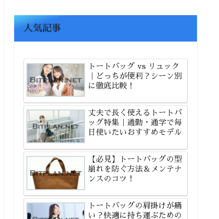
人気記事
トートバッグ vs リュック
｜どっちが便利？シーン別
に徹底比較！
丈夫で長く使えるトートバ
ッグ特集｜通勤・通学で毎
日使いたいおすすめモデル
【必見】トートバッグの型
崩れを防ぐ方法＆メンテナ
ンスのコツ！
トートバッグの肩掛けが痛
い？快適に持ち運ぶための