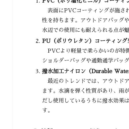
PVC（ポリ塩化ビニル）コーティ
「雨の日に助かった」という
表面にPVCコーティングが施さ
「思ったより防水性が弱かっ
性を持ちます。アウトドアバッグ
雨の日も旅行も快適にするショル
水辺での使用にも耐えられる点が
シーン別に最適なバッグを選
PU（ポリウレタン）コーティング
1. 通勤・通学に使う場合
PVCより軽量で柔らかいのが特
2. 旅行に使う場合
ショルダーバッグや通勤通学バッ
3. アウトドア・観光に
撥水加工ナイロン（Durable Water
最近のトレンドでは、アウトドア
4. 雨の日に使う場合
ます。水滴を弾く性質があり、雨
防水性とデザイン性を両立さ
だし使用しているうちに撥水効果
1. 素材選びで印象が変わ
す。
2. カラーバリエーショ
3. スマートな収納設計