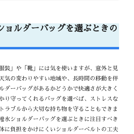
ーバッグを選ぶときのポイント
すべき素材と構造とは
ショルダーバッグを選ぶときの
素材
工夫
る素材選び
する
服装」や「靴」には気を使いますが、意外と見
ショルダーベルトの工夫
天気の変わりやすい地域や、長時間の移動を伴
厚み
ルダーバッグがあるかどうかで快適さが大きく
能
かり守ってくれるバッグを選べば、ストレスな
トラブルから大切な持ち物を守ることもできま
）のメリット
撥水ショルダーバッグを選ぶときに注目すべき
に基づく設計
体に負担をかけにくいショルダーベルトの工夫
ン