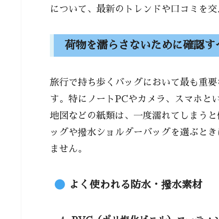
について、最新のトレンドや口コミを交
雨の日の通勤・通学を快適にする
濡れやすい書類や電子機器を
荷物を濡らさないために確認す
撥水加工の弱点と注意すべき
アウトドアや観光で活躍する防水
旅行で持ち歩くバッグにおいて最も重要
す。特にノートPCやカメラ、スマホと
完全防水モデルが向いている
地図などの紙類は、一度濡れてしまうと
デザイン性とのバランスをど
ッグや撥水ショルダーバッグを選ぶとき
失敗しない！撥水ショルダーバッ
ません。
撥水効果をキープするための
やってはいけない誤った保管
よく使われる防水・撥水素材
人気モデル比較！ユーザーの口コ