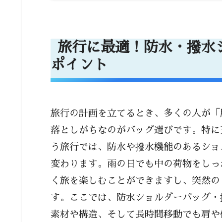
旅行に最適！防水・撥水ショルダ
荷物を濡らさないために確認
旅行に最適！防水・撥水
よく使われる防水・撥水
ポイント
縫製やファスナー部分の
具体例：人気モデルに見
防水と撥水の違いを理解
旅行の計画を立てるとき、多くの人が「
長時間の移動でも疲れにくい
落としがちなのがバッグ選びです。特に
ショルダーベルトの幅と
う旅行では、防水や撥水機能のあるショ
体にフィットする調整機
変わります。雨の日でも中の荷物をしっ
く旅を楽しむことができますし、突然の
クロスボディ（斜め掛け
す。ここでは、防水ショルダーバッグ・
最新トレンド：人間工学
素材や構造、そして長時間移動でも肩や
まとめとしてのアクショ