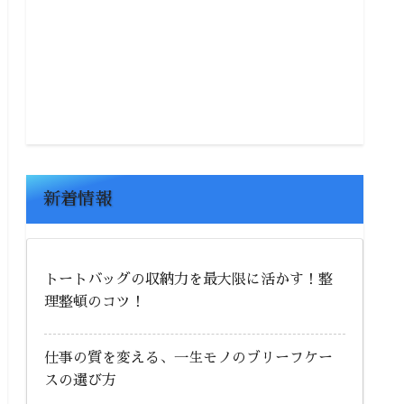
トートバッグの収納力を最大限に活かす！整
理整頓のコツ！
仕事の質を変える、一生モノのブリーフケー
スの選び方
小型リックサックおすすめ特集｜通勤・遠
足・旅行に便利なコンパクトサイズ
【必見】トートバッグの型崩れを防ぐ方法＆
メンテナンスのコツ！
人気のブリーフケースブランド｜大容量で使
いやすい通勤用バッグ