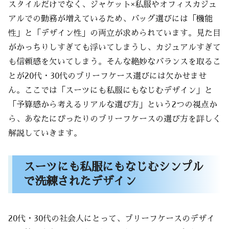
おしゃれさと機能性を両立させるブランドの選
スタイルだけでなく、ジャケット×私服やオフィスカジュ
び方
アルでの勤務が増えているため、バッグ選びには「機能
ノートPCや書類をスマートに収納できる機
性」と「デザイン性」の両立が求められています。見た目
能性重視の視点
がかっちりしすぎても浮いてしまうし、カジュアルすぎて
も信頼感を欠いてしまう。そんな絶妙なバランスを取るこ
仕切りやポケットの充実度で使いやす
とが20代・30代のブリーフケース選びには欠かせませ
さが変わる
ん。ここでは「スーツにも私服にもなじむデザイン」と
軽量素材と持ち運びの快適さ
「予算感から考えるリアルな選び方」という2つの視点か
モバイルワークを意識した新機能
ら、あなたにぴったりのブリーフケースの選び方を詳しく
トレンドに流されない定番ブランドの安心
解説していきます。
感
国内ブランドの堅実さ
スーツにも私服にもなじむシンプル
海外ブランドの洗練された印象
で洗練されたデザイン
長く使えるデザインの見極め方
機能性とデザインを両立させるためのチェ
ックポイント
20代・30代の社会人にとって、ブリーフケースのデザイ