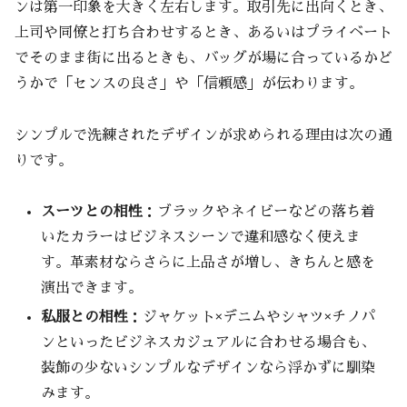
ンは第一印象を大きく左右します。取引先に出向くとき、
20代と30代で違うブリーフケースの選び方
上司や同僚と打ち合わせするとき、あるいはプライベート
20代はコスパとファッション性を重視する
でそのまま街に出るときも、バッグが場に合っているかど
傾向
うかで「センスの良さ」や「信頼感」が伝わります。
30代は品質や長く使える耐久性を重視する
傾向
シンプルで洗練されたデザインが求められる理由は次の通
りです。
ビジネスカジュアルに合うおすすめブランド比
較
スーツとの相性
：ブラックやネイビーなどの落ち着
コスパ重視で人気の国内ブランド
いたカラーはビジネスシーンで違和感なく使えま
ポーター（PORTER）
す。革素材ならさらに上品さが増し、きちんと感を
タケオキクチ（TAKEO
演出できます。
KIKUCHI）
私服との相性
：ジャケット×デニムやシャツ×チノパ
土屋鞄製造所
ンといったビジネスカジュアルに合わせる場合も、
エース（ACE）
装飾の少ないシンプルなデザインなら浮かずに馴染
洗練された印象を与える海外ブランド
みます。