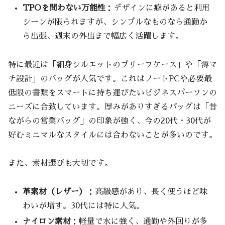
トゥミ（TUMI）
TPOを問わない万能性
：デザインに癖があると利用
モンブラン（Montblanc）
シーンが限られますが、シンプルなものなら通勤か
コーチ（COACH）
ら出張、週末の外出まで幅広く活躍します。
ダンヒル（Dunhill）
特に最近は「細身シルエットのブリーフケース」や「薄マ
ブリーフケースを持たないという選択肢もあ
チ設計」のバッグが人気です。これはノートPCや必要最
る？
低限の書類をスマートに持ち運びたいビジネスパーソンの
リュックやトートバッグとの比較で見える
ニーズに合致しています。厚みがありすぎるバッグは「昔
利便性
ながらの営業バッグ」の印象が強く、今の20代・30代が
リュックが選ばれる理由
好むミニマルなスタイルには合わないことが多いのです。
トートバッグが選ばれる理由
ブリーフケースと比べたときの違い
また、素材選びも大切です。
カジュアルすぎるバッグが逆効果になるケ
ース
革素材（レザー）
：高級感があり、長く使うほど味
商談やプレゼンの場面
わいが増す。30代には特に人気。
高級レストランやフォーマルな会食
ナイロン素材
：軽量で水に強く、通勤や外回りが多