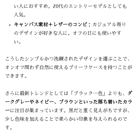
い人におすすめ。20代のエントリーモデルとしても
昇進・転職直後の時期
人気。
まとめると
キャンバス素材＋レザーのコンビ
：カジュアル寄り
長く愛用するためのメンテナンスと保管方法
のデザインが好きな人に。オフの日にも使いやす
革素材は定期的なお手入れで美しく保つ
い。
革のお手入れの基本ステップ
季節ごとの注意点
こうしたシンプルかつ洗練されたデザインを選ぶことで、
実際に役立つアイテム例
オンオフ問わず自然に使えるブリーフケースを持つことが
できます。
型崩れを防ぐ正しい保管のコツ
型崩れを防ぐための基本ルール
さらに最新トレンドとしては「ブラック一色」よりも、
ダ
よくあるNG習慣
ークグレーやネイビー、ブラウンといった落ち着いたカラ
実際にあったトラブル例と防止策
ー
に注目が集まっています。黒だと重く見えがちですが、
20代・30代におすすめの習慣
少し色味を加えることで柔らかい印象を与えられるので
使いながら味わいを深めるために
す。
まとめ