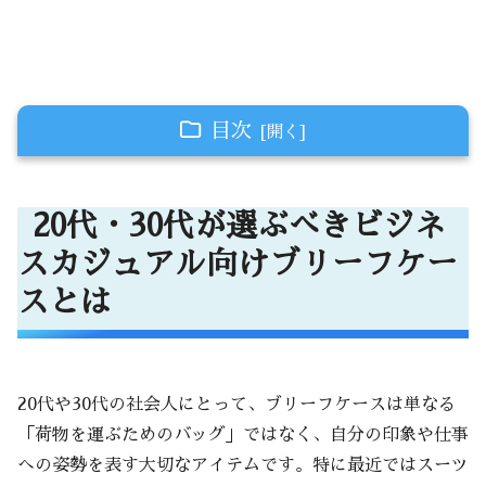
目次
20代・30代が選ぶべきビジネスカジュアル向け
ブリーフケースとは
20代・30代が選ぶべきビジネ
スーツにも私服にもなじむシンプルで洗練
スカジュアル向けブリーフケー
されたデザイン
スとは
予算感から見るブリーフケース選びのリア
ル事情
20代の予算感
20代や30代の社会人にとって、ブリーフケースは単なる
30代の予算感
「荷物を運ぶためのバッグ」ではなく、自分の印象や仕事
価格帯ごとのおすすめポイント
への姿勢を表す大切なアイテムです。特に最近ではスーツ