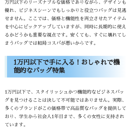
万円以下のリーズナブルな価格でありながら、デザインも
トレンドに敏感なあなたにぴったり！スタ
優れ、ビジネスシーンでもしっかりと役立つバッグは見逃
イリッシュなデザイン
せません。ここでは、価格と機能性を両立させたアイテム
デイリー使いも安心！撥水加工と耐久性が
を中心にピックアップしていますが、同時に長期的に使え
自慢のバッグ
るかどうかも重要な視点です。安くても、すぐに壊れてし
まうバッグでは結局コスパが悪いからです。
収納力抜群！仕事もプライベートも充実するビ
ジネスバッグ
1万円以下で手に入る！おしゃれで機
ノートパソコンもすっぽり入る！大容量バ
能的なバッグ特集
ッグ特集
小物整理も完璧に！ポケットの多い機能性
抜群バッグ
1万円以下で、スタイリッシュかつ機能的なビジネスバッ
グを見つけることは決して不可能ではありません。実際、
コスパ最高のビジネスバッグを購入する際の注
多くのブランドがこの価格帯で高品質なバッグを提供して
意点
おり、学生から社会人1年目まで、多くの女性に支持され
価格だけで選んではダメ！長期的に見たコ
ています。
スパを考えよう