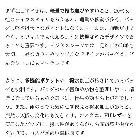
レビューをチェックして失敗しないバッグ
まず注目すべきは、
軽量で持ち運びやすい
こと。20代女
選びを
性のライフスタイルを考えると、通勤や移動が多く、バッ
まとめ
グの軽さは大きなポイントになります。また、通勤だけで
なく、オフィスでも使えるように
洗練されたデザイン
であ
ることも重要です。ビジネスシーンでは、見た目の印象も
大切。上品なカラーやシンプルなデザインのバッグは、ど
んなシーンにもマッチします。
さらに、
多機能ポケット
や、
撥水加工
が施されているバッ
グも便利です。バッグの中で書類や小物を整理しやすい構
造になっているものを選べば、仕事の効率も上がるでしょ
う。また、雨の日でも気にせず使える撥水加工があると、
突然の天候の変化にも安心です。たとえば、
PUレザー
を
使用したバッグは、撥水性がありながらも高級感を損なわ
ない点で、コスパが高い選択肢です。