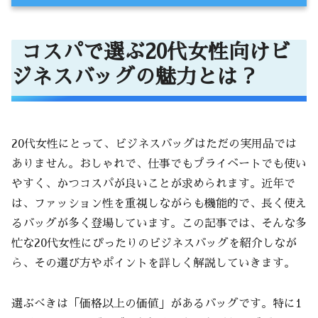
コスパで選ぶ20代女性向けビジネスバッグの魅
力とは？
コスパで選ぶ20代女性向けビ
1万円以下で手に入る！おしゃれで機能的
ジネスバッグの魅力とは？
なバッグ特集
どんなシーンにも対応できる万能ビジネス
バッグの選び方
20代女性にとって、ビジネスバッグはただの実用品では
最新のトレンドと市場調査から見るバッグ
ありません。おしゃれで、仕事でもプライベートでも使い
選び
やすく、かつコスパが良いことが求められます。近年で
結論としてのアクションステップ
は、ファッション性を重視しながらも機能的で、長く使え
失敗しないビジネスバッグ選びのポイント
るバッグが多く登場しています。この記事では、そんな多
忙な20代女性にぴったりのビジネスバッグを紹介しなが
軽さと収納力のバランスが決め手
ら、その選び方やポイントを詳しく解説していきます。
バッグの素材で選ぶ耐久性と高級感
おすすめビジネスバッグ5選【20代女性にぴっ
選ぶべきは「価格以上の価値」があるバッグです。特に1
たり】